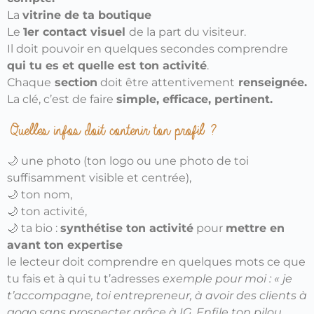
La
vitrine de ta boutique
Le
1er contact visuel
de la part du visiteur.
Il doit pouvoir en quelques secondes comprendre
qui tu es et quelle est ton activité
.
Chaque
section
doit être attentivement
renseignée.
La clé, c’est de faire
simple, efficace, pertinent.
Quelles infos doit contenir ton profil ?
🌙 une photo (ton logo ou une photo de toi
suffisamment visible et centrée),
🌙 ton nom,
🌙 ton activité,
🌙 ta bio :
synthétise ton activité
pour
mettre en
avant ton expertise
le lecteur doit comprendre en quelques mots ce que
tu fais et à qui tu t’adresses
exemple pour moi : « je
t’accompagne, toi entrepreneur, à avoir des clients à
gogo sans prospecter grâce à IG. Enfile ton pilou