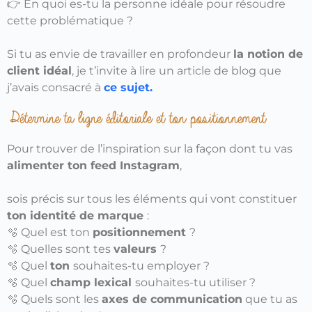
👉 En quoi es-tu la personne idéale pour résoudre
cette problématique ?
Si tu as envie de travailler en profondeur
la notion de
client idéal
, je t’invite à lire un article de blog que
j’avais consacré à
ce sujet.
Détermine ta ligne éditoriale et ton positionnement
Pour trouver de l’inspiration sur la façon dont tu vas
alimenter ton feed Instagram
,
sois précis sur tous les éléments qui vont constituer
ton identité de marque
:
🫧 Quel est ton
positionnement
?
🫧 Quelles sont tes
valeurs
?
🫧 Quel
ton
souhaites-tu employer ?
🫧
Quel
champ lexical
souhaites-tu utiliser ?
🫧 Quels sont les
axes de communication
que tu as